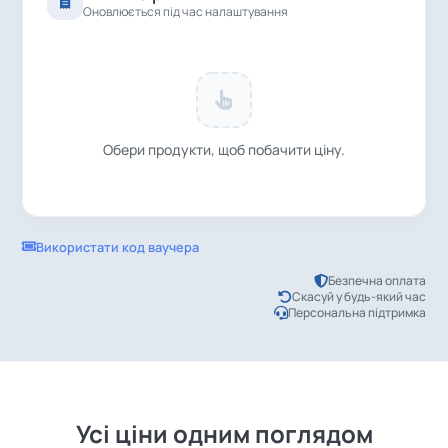
Оновлюється під час налаштування
Обери продукти, щоб побачити ціну.
Використати код ваучера
Безпечна оплата
Використати
Скасуй у будь-який час
Персональна підтримка
Усі ціни одним поглядом