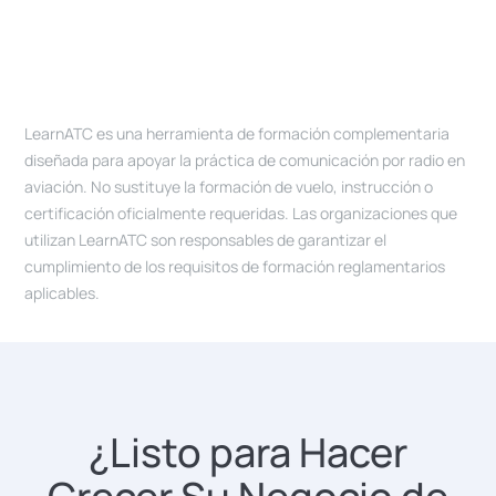
directamente entre usted y el alumno;
inmediatamente visible en la búsqueda
Los alumnos que reservan con usted se
LearnATC gestiona la reserva, no el pago.
del marketplace una vez completado.
añaden automáticamente a su lista de
Para más información sobre funciones
alumnos. Establezca su estado como
premium y opciones empresariales,
activo o finalizado y añada notas privadas
póngase en contacto
.
LearnATC es una herramienta de formación complementaria
que solo usted puede ver. Si el alumno
diseñada para apoyar la práctica de comunicación por radio en
también usa LearnATC para el
aviación. No sustituye la formación de vuelo, instrucción o
autoestudio (simulador, lecciones,
certificación oficialmente requeridas. Las organizaciones que
utilizan LearnATC son responsables de garantizar el
exámenes), puede ver sus datos de
cumplimiento de los requisitos de formación reglamentarios
progreso, útiles para detectar puntos
aplicables.
débiles y adaptar su instrucción.
¿Listo para Hacer