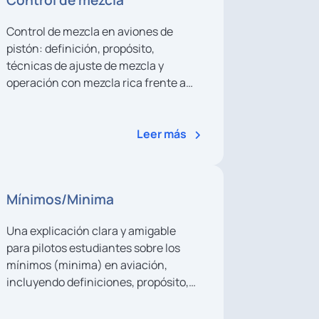
Control de mezcla
Control de mezcla en aviones de
pistón: definición, propósito,
técnicas de ajuste de mezcla y
operación con mezcla rica frente a
mezcla pobre de pico para pilotos
estudiantes.
Leer más
Mínimos/Minima
Una explicación clara y amigable
para pilotos estudiantes sobre los
mínimos (minima) en aviación,
incluyendo definiciones, propósito,
aplicaciones IFR, consideraciones
operativas y ejemplos prácticos para