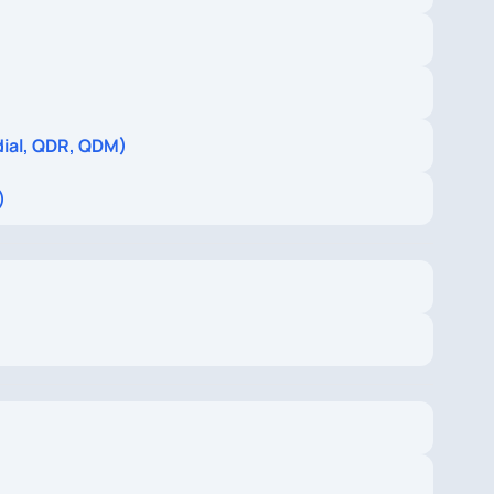
dial, QDR, QDM)
)