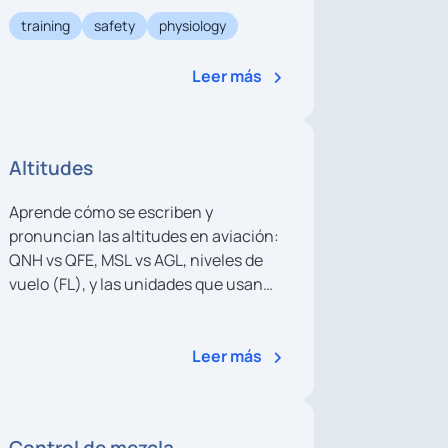
y ejemplos prácticos.
training
safety
physiology
Leer más
Altitudes
Aprende cómo se escriben y
pronuncian las altitudes en aviación:
QNH vs QFE, MSL vs AGL, niveles de
vuelo (FL), y las unidades que usan
pilotos y controladores (pies, hPa,
inHg) con ejemplos claros al estilo
ATC.
Leer más