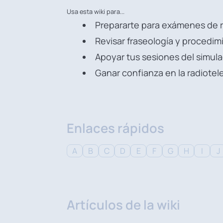
Usa esta wiki para...
Prepararte para exámenes de 
Revisar fraseología y procedim
Apoyar tus sesiones del simul
Ganar confianza en la radiotel
Enlaces rápidos
A
B
C
D
E
F
G
H
I
J
Artículos de la wiki