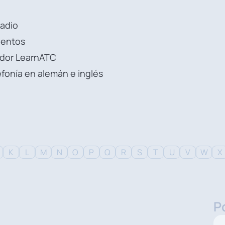
radio
ientos
ador LearnATC
efonía en alemán e inglés
K
L
M
N
O
P
Q
R
S
T
U
V
W
X
P