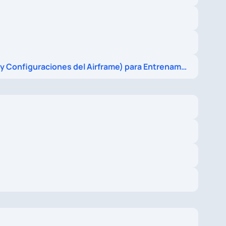
Diseños de Cuerpo de Avión (Fuselaje y Configuraciones del Airframe) para Entrenamiento de Pilotos y Procedimientos de Radio