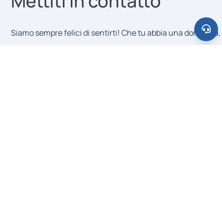
Mettiti in contatto
tutta la giurisdizione con centinaia non
richiede modifiche infrastrutturali da
Siamo sempre felici di sentirti! Che tu abbia una domanda, u
parte vostra. Ogni nuova istituzione viene
onboardata individualmente, tipicamente
Categoria del messaggio
in meno di un'ora.
Il tuo nome
E-mail
Organizzazione (opzionale)
Posizione (opzionale)