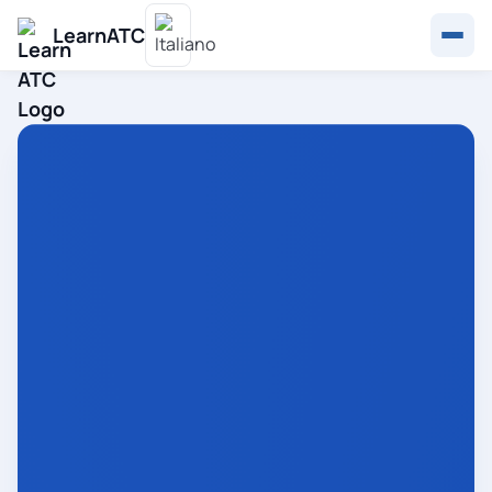
LearnATC