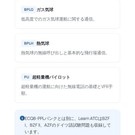
ガス気球
BPLG
低高度でのガス気球運航に関する通信。
熱気球
BPLH
熱気球の無線呼び出しと基本的な飛行場通信。
超軽量機パイロット
PU
超軽量機の運航に向けた無線電話の基礎とVFR手
順。
ECQB-PPLバンクとは別に、Learn ATCはBZF
I、BZF II、AZFのドイツ語試験問題も収録して
います。