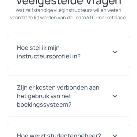
Veelgestelde Vragen
Wat zelfstandige vlieginstructeurs willen weten
voordat ze lid worden van de LearnATC-marketplace.
Hoe stel ik mijn
instructeursprofiel in?
Maak een LearnATC-account aan en
Zijn er kosten verbonden aan
navigeer naar de sectie
het gebruik van het
vlieginstructeursmarketplace. Vul
boekingssysteem?
beschrijving, certificeringen, diensten,
prijzen, talen en werkgebieden in. Upload
galerij-afbeeldingen en een banner, stel
Het boekingssysteem is inbegrepen bij uw
Hoe werkt studentenbeheer?