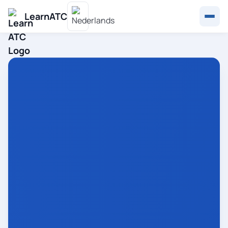
LearnATC