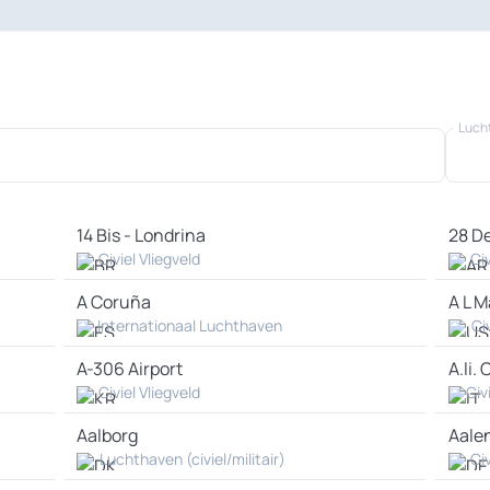
Luch
14 Bis - Londrina
28 D
Civiel Vliegveld
Civ
A Coruña
A L M
Internationaal Luchthaven
Civ
A-306 Airport
A.li.
Civiel Vliegveld
Civ
Aalborg
Aale
Luchthaven (civiel/militair)
Civ