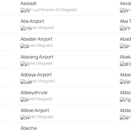
Aasiaat
Aava
IFR Luchthaven of Vliegveld
Civ
Aba Airport
Aba 
Civiel Vliegveld
Civ
Abadan Airport
Abad
Civiel Vliegveld
Civ
Abaiang Airport
Abak
Civiel Vliegveld
IF
Abbaye Airport
Abbev
Civiel Vliegveld
Civ
Abbeyshrule
Abbo
Civiel Vliegveld
Civ
Abbse Airport
Abda
Civiel Vliegveld
Civ
Abeche