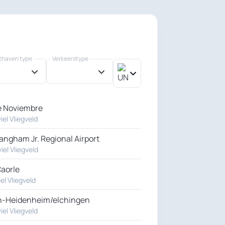
thaven type
Verkeerstype
e Noviembre
iel Vliegveld
angham Jr. Regional Airport
iel Vliegveld
 Caorle
iel Vliegveld
n-Heidenheim/elchingen
iel Vliegveld