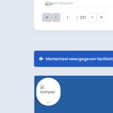
Civiel Vliegveld
/
331
1
Momenteel weergegeven faciliteite
S
E
W
0 °
N