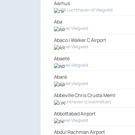
Aarhus
IFR Luchthaven of Vliegveld
Aba
Civiel Vliegveld
Abaco I Walker C Airport
Civiel Vliegveld
Abaeté
Civiel Vliegveld
Abaré
Civiel Vliegveld
Abbeville Chris Crusta Meml
Luchthaven (civiel/militair)
Abbottabad Airport
Civiel Vliegveld
Abdul Rachman Airport