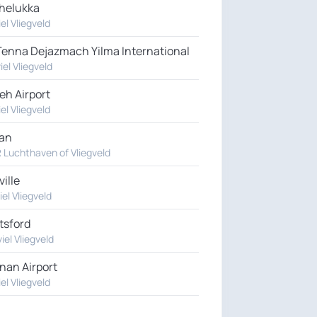
helukka
iel Vliegveld
Tenna Dejazmach Yilma International
iel Vliegveld
eh Airport
iel Vliegveld
an
R Luchthaven of Vliegveld
ille
iel Vliegveld
tsford
iel Vliegveld
nan Airport
iel Vliegveld