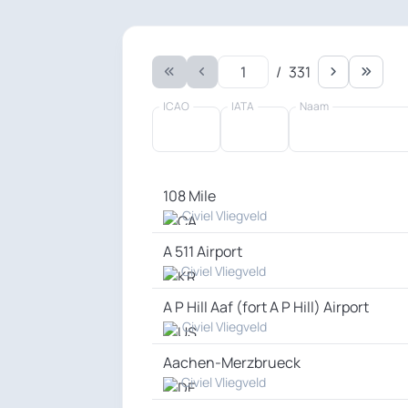
/
331
1
ICAO
IATA
Naam
108 Mile
Civiel Vliegveld
A 511 Airport
Civiel Vliegveld
A P Hill Aaf (fort A P Hill) Airport
Civiel Vliegveld
Aachen-Merzbrueck
Civiel Vliegveld