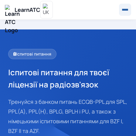
LearnATC
Іспитові питання
Іспитові питання для твоєї
ліцензії на радіозв'язок
Тренуйся з банком питань ECQB-PPL для SPL,
PPL(A), PPL(H), BPLG, BPLH і PU, а також з
німецькими іспитовими питаннями для BZF I,
BZF II та AZF.