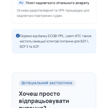
Пілот надлегкого літального апарату
PU
Основи радіотелефонії та VFR-процедури для
надлегких повітряних суден.
Окремо від банку ECQB-PPL, Learn ATC також
містить німецькі іспитові питання для BZF I,
BZF II та AZF.
СПЕЦІАЛЬНИЙ ЗАСТОСУНОК
Хочеш просто
відпрацьовувати
питання?