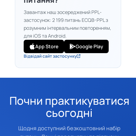
Завантаж наш зосереджений PPL-
застосунок: 2 199 питань ECQB-PPL з
розумним інтервальним повторенням,
для iOS та Android.
App Store
Google Play
Відвідай сайт застосунку
Почни практикуватися
сьогодні
Щодня доступний безкоштовний набір