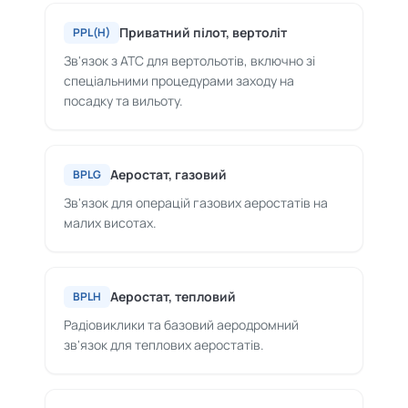
Приватний пілот, вертоліт
PPL(H)
Зв'язок з ATC для вертольотів, включно зі
спеціальними процедурами заходу на
посадку та вильоту.
Аеростат, газовий
BPLG
Зв'язок для операцій газових аеростатів на
малих висотах.
Аеростат, тепловий
BPLH
Радіовиклики та базовий аеродромний
зв'язок для теплових аеростатів.