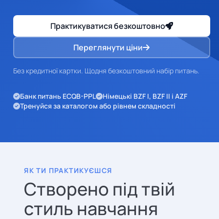
Практикуватися безкоштовно
Переглянути ціни
Без кредитної картки. Щодня безкоштовний набір питань.
Банк питань ECQB-PPL
Німецькі BZF I, BZF II і AZF
Тренуйся за каталогом або рівнем складності
ЯК ТИ ПРАКТИКУЄШСЯ
Створено під твій
стиль навчання