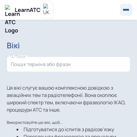
LearnATC
Вікі
🔍 Пошук
Ця вікі слугує вашою комплексною довідкою з
авіаційних тем та радіотелефонії. Вона охоплює
широкий спектр тем, включаючи фразеологію ІКАО,
процедури АТC та інше.
Використовуйте цю вікі, щоб...
Підготуватися до іспитів з радіозв’язку
Переглянути фразеологію та процедури