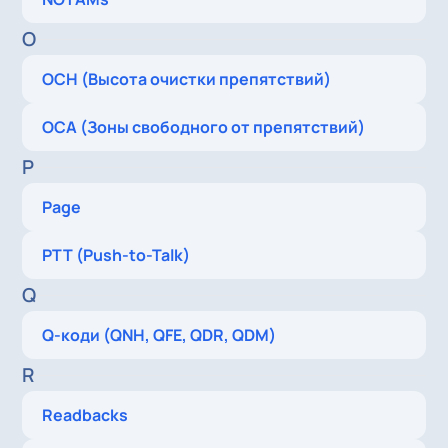
O
OCH (Высота очистки препятствий)
OCA (Зоны свободного от препятствий)
P
Page
PTT (Push-to-Talk)
Q
Q-коди (QNH, QFE, QDR, QDM)
R
Readbacks