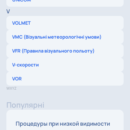
V
VOLMET
VMC (Візуальні метеорологічні умови)
VFR (Правила візуального польоту)
V-скорости
VOR
W
X
Y
Z
Популярні
Процедуры при низкой видимости