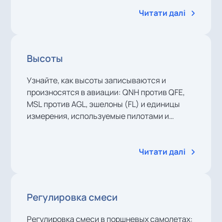
Читати далі
Высоты
Узнайте, как высоты записываются и
произносятся в авиации: QNH против QFE,
MSL против AGL, эшелоны (FL) и единицы
измерения, используемые пилотами и
диспетчерами (футы, hPa, inHg) с
понятными примерами в стиле АТС.
Читати далі
Регулировка смеси
Регулировка смеси в поршневых самолетах: