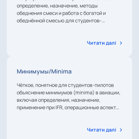
определение, назначение, методы
обеднения смеси и работа с богатой и
обеднённой смесью для студентов-
пилотов.
Читати далі
Минимумы/Minima
Чёткое, понятное для студентов-пилотов
объяснение минимумов (minima) в авиации,
включая определения, назначение,
применение при IFR, операционные аспекты
и практические примеры для принятия
решений при заходе на посадку и посадке.
Читати далі