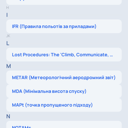
H
I
IFR (Правила польотів за приладами)
J
K
L
Lost Procedures: The 'Climb, Communicate, Confess, Comply' (or 5 C's) method
M
METAR (Метеорологічний аеродромний звіт)
MDA (Мінімальна висота спуску)
MAPt (точка пропущеного підходу)
N
NOTAMs