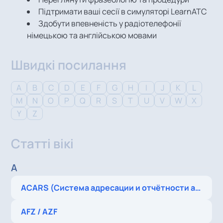
Підтримати ваші сесії в симуляторі LearnATC
Здобути впевненість у радіотелефонії
німецькою та англійською мовами
Швидкі посилання
A
B
C
D
E
F
G
H
I
J
K
L
M
N
O
P
Q
R
S
T
U
V
W
X
Y
Z
Статті вікі
A
ACARS (Система адресации и отчётности авиационных коммуникаций)
AFZ / AZF