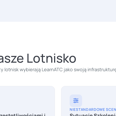
asze Lotnisko
y lotnisk wybierają LearnATC jako swoją infrastruktur
NIESTANDARDOWE SCEN
zęstotliwościami i
Sytuacje Szkoleni