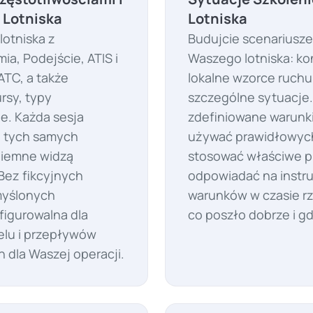
 Lotniska
Lotniska
otniska z
Budujcie scenariusze
ia, Podejście, ATIS i
Waszego lotniska: ko
ATC, a także
lokalne wzorce ruch
rsy, typy
szczególne sytuacje.
e. Każda sesja
zdefiniowane warunki
e tych samych
używać prawidłowyc
naziemne widzą
stosować właściwe p
Bez fikcyjnych
odpowiadać na instru
yślonych
warunków w czasie r
nfigurowalna dla
co poszło dobrze i g
nelu i przepływów
 dla Waszej operacji.