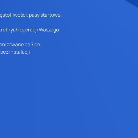
ęstotliwości, pasy startowe,
kretnych operacji Waszego
onizowane co 7 dni
bez instalacji