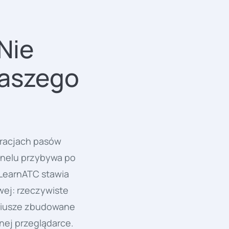
Nie
Waszego
uracjach pasów
sonelu przybywa po
 LearnATC stawia
wej: rzeczywiste
ariusze zbudowane
nej przeglądarce.