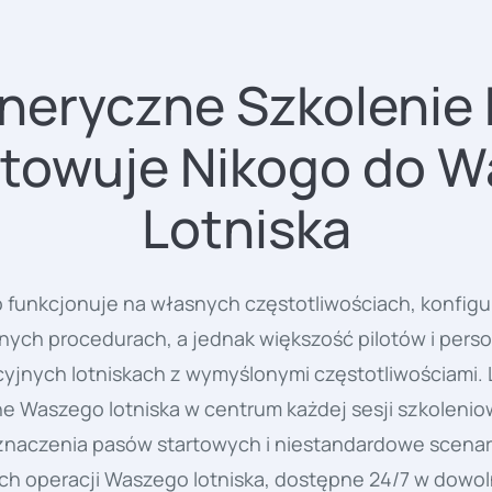
neryczne Szkolenie 
towuje Nikogo do 
Lotniska
o funkcjonuje na własnych częstotliwościach, konfig
lnych procedurach, a jednak większość pilotów i per
kcyjnych lotniskach z wymyślonymi częstotliwościami.
e Waszego lotniska w centrum każdej sesji szkolenio
oznaczenia pasów startowych i niestandardowe scen
h operacji Waszego lotniska, dostępne 24/7 w dowol