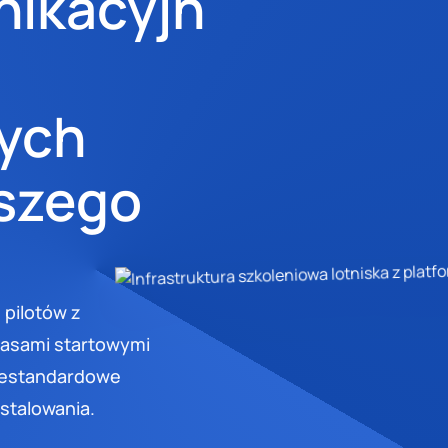
ikacyjn
ych
szego
 pilotów z
pasami startowymi
Niestandardowe
nstalowania.