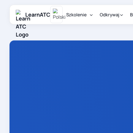
LearnATC
Szkolenie
Odkrywaj
B