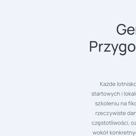
Ge
Przygo
Każde lotnisk
startowych i loka
szkoleniu na fi
rzeczywiste dan
częstotliwości, 
wokół konkretnyc