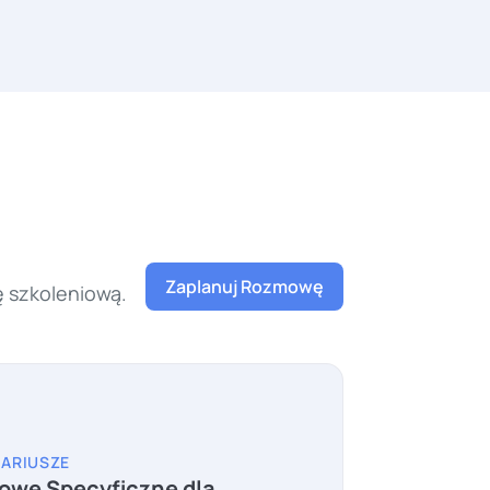
Zaplanuj Rozmowę
ę szkoleniową.
ARIUSZE
owe Specyficzne dla