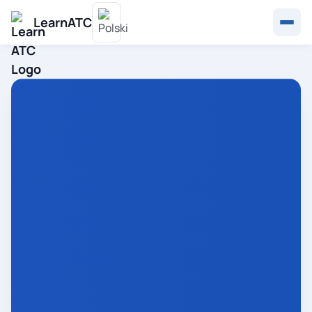
LearnATC