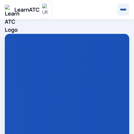
LearnATC