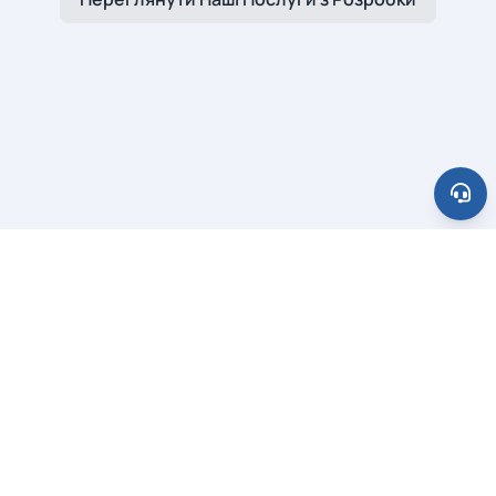
Зв’язатися
Ми завжди раді почути вас! Якщо у вас є питання, відгу
Категорія повідомлення