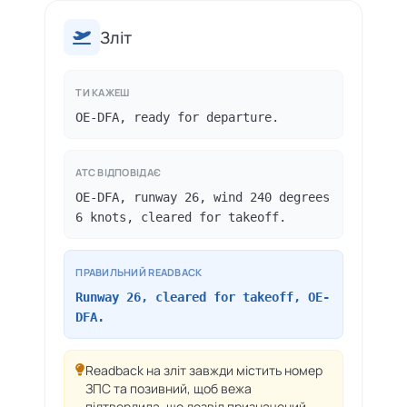
Зліт
ТИ КАЖЕШ
OE-DFA, ready for departure.
ATC ВІДПОВІДАЄ
OE-DFA, runway 26, wind 240 degrees
6 knots, cleared for takeoff.
ПРАВИЛЬНИЙ READBACK
Runway 26, cleared for takeoff, OE-
DFA.
Readback на зліт завжди містить номер
ЗПС та позивний, щоб вежа
підтвердила, що дозвіл призначений