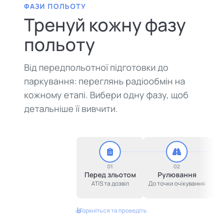
ФАЗИ ПОЛЬОТУ
Тренуй кожну фазу
польоту
Від передпольотної підготовки до
паркування: переглянь радіообмін на
кожному етапі. Вибери одну фазу, щоб
детальніше її вивчити.
01
02
Перед зльотом
Рулювання
ATIS та дозвіл
До точки очікування
Торкніться та проведіть