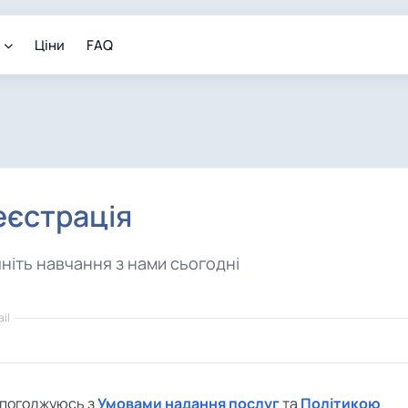
Ціни
FAQ
еєстрація
ніть навчання з нами сьогодні
il
 погоджуюсь з
Умовами надання послуг
та
Політикою