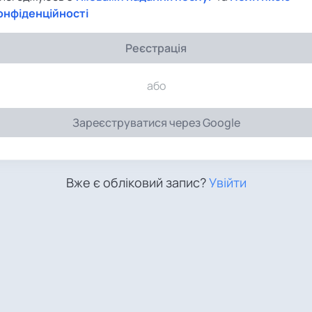
онфіденційності
Реєстрація
або
Зареєструватися через Google
Вже є обліковий запис?
Увійти