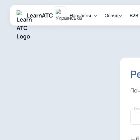
LearnATC
Навчання
Огляд
B2B
Р
Поч
Ema
Я