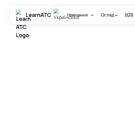
LearnATC
Навчання
Огляд
B2B