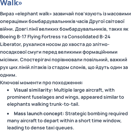
Walk»
Вираз «elephant walk» зазвичай пов’язують із масовими
операціями бомбардувальників часів Другої світової
війни. Довгі лінії великих бомбардувальників, таких як
Boeing B‑17 Flying Fortress та Consolidated B‑24
Liberator, рухалися носом до хвоста до злітно-
посадкової смуги перед великими формаційними
місіями. Спостерігачі порівнювали повільний, важкий
рух цих ліній літаків із стадом слонів, що йдуть один за
одним.
Ключові моменти про походження:
Visual similarity:
Multiple large aircraft, with
prominent fuselages and wings, appeared similar to
elephants walking trunk‑to‑tail.
Mass launch concept:
Strategic bombing required
many aircraft to depart within a short time window,
leading to dense taxi queues.