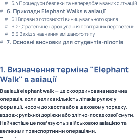
5.4 Процедури безпеки та непередбачуваних ситуацій
6. Приклади Elephant Walks в авіації
6.1 Вправи з готовності винищувального крила
6.2 Стратегічне нарощування повітряних перевезень
6.3 Захід з навчання змішаного типу
7. Основні висновки для студентів-пілотів
1. Визначення терміна "Elephant
Walk" в авіації
В авіації
elephant walk
— це скоординована наземна
операція, коли велика кількість літаків рулює у
формації, носом до хвоста або в шаховому порядку,
вздовж руліжної доріжки або злітно-посадкової смуги.
Найчастіше це пов’язують з військовою авіацією та
великими транспортними операціями.