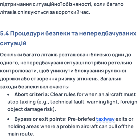
підтримання ситуаційної обізнаності, коли багато
літаків спілкуються за короткий час.
5.4 Процедури безпеки та непередбачуваних
ситуацій
Оскільки багато літаків розташовані близько один до
одного, непередбачувані ситуації потрібно ретельно
контролювати, щоб уникнути блокування руліжної
доріжки або створення ризику зіткнень. Загальні
заходи безпеки включають:
Abort criteria:
Clear rules for when an aircraft must
stop taxiing (e.g., technical fault, warning light, foreign
object damage risk).
Bypass or exit points:
Pre‑briefed
taxiway
exits or
holding areas where a problem aircraft can pull off the
main route.