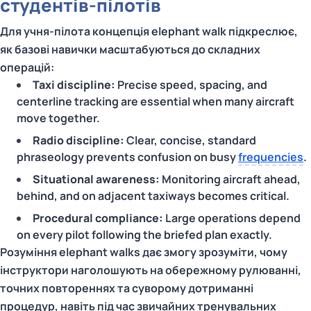
студентів-пілотів
Для учня-пілота концепція elephant walk підкреслює,
як базові навички масштабуються до складних
операцій:
Taxi discipline:
Precise speed, spacing, and
centerline tracking are essential when many aircraft
move together.
Radio discipline:
Clear, concise, standard
phraseology prevents confusion on busy
frequencies
.
Situational awareness:
Monitoring aircraft ahead,
behind, and on adjacent taxiways becomes critical.
Procedural compliance:
Large operations depend
on every pilot following the briefed plan exactly.
Розуміння elephant walks дає змогу зрозуміти, чому
інструктори наголошують на обережному рулюванні,
точних повтореннях та суворому дотриманні
процедур, навіть під час звичайних тренувальних