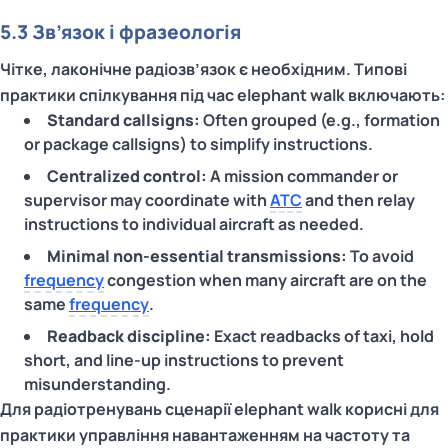
5.3 Зв’язок і фразеологія
Чітке, лаконічне радіозв’язок є необхідним. Типові
практики спілкування під час elephant walk включають:
Standard callsigns:
Often grouped (e.g., formation
or package callsigns) to simplify instructions.
Centralized control:
A mission commander or
supervisor may coordinate with
ATC
and then relay
instructions to individual aircraft as needed.
Minimal non‑essential transmissions:
To avoid
frequency
congestion when many aircraft are on the
same
frequency
.
Readback discipline:
Exact readbacks of taxi, hold
short, and line‑up instructions to prevent
misunderstanding.
Для радіотренувань сценарії elephant walk корисні для
практики управління навантаженням на частоту та