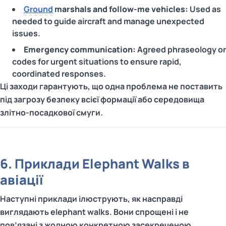
Ground
marshals and follow‑me vehicles:
Used as
needed to guide aircraft and manage unexpected
issues.
Emergency communication:
Agreed phraseology or
codes for urgent situations to ensure rapid,
coordinated responses.
Ці заходи гарантують, що одна проблема не поставить
під загрозу безпеку всієї формації або середовища
злітно-посадкової смуги.
6. Приклади Elephant Walks в
авіації
Наступні приклади ілюструють, як насправді
виглядають elephant walks. Вони спрощені і не
пов’язані з жодною конкретною засекреченою