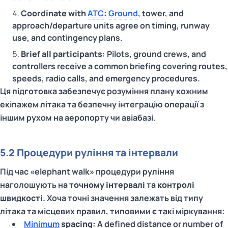
Coordinate with
ATC
:
Ground
, tower, and
approach/departure units agree on timing, runway
use, and contingency plans.
Brief all participants:
Pilots, ground crews, and
controllers receive a common briefing covering routes,
speeds, radio calls, and emergency procedures.
Ця підготовка забезпечує розуміння плану кожним
екіпажем літака та безпечну інтеграцію операції з
іншим рухом на аеропорту чи авіабазі.
5.2 Процедури руління та інтервали
Під час «elephant walk» процедури руління
наголошують на
точному інтервалі
та
контролі
швидкості
. Хоча точні значення залежать від типу
літака та місцевих правил, типовими є такі міркування:
Minimum
spacing:
A defined distance or number of