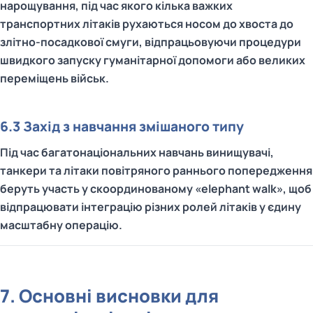
нарощування, під час якого кілька важких
транспортних літаків рухаються носом до хвоста до
злітно-посадкової смуги, відпрацьовуючи процедури
швидкого запуску гуманітарної допомоги або великих
переміщень військ.
6.3 Захід з навчання змішаного типу
Під час багатонаціональних навчань винищувачі,
танкери та літаки повітряного раннього попередження
беруть участь у скоординованому «elephant walk», щоб
відпрацювати інтеграцію різних ролей літаків у єдину
масштабну операцію.
7. Основні висновки для