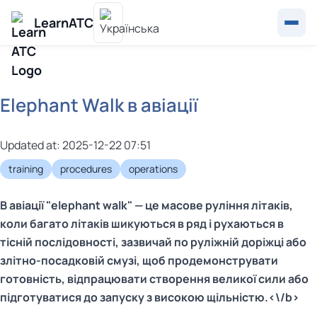
LearnATC
Elephant Walk в авіації
Updated at: 2025-12-22 07:51
training
procedures
operations
В авіації "elephant walk" — це масове руління літаків,
коли багато літаків шикуються в ряд і рухаються в
тісній послідовності, зазвичай по руліжній доріжці або
злітно-посадковій смузі, щоб продемонструвати
готовність, відпрацювати створення великої сили або
підготуватися до запуску з високою щільністю.<\/b>