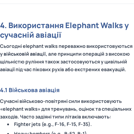
4. Використання Elephant Walks у
сучасній авіації
Сьогодні elephant walks переважно використовуються
у
військовій авіації
, але принципи операцій з високою
щільністю руління також застосовуються у цивільній
авіації під час пікових рухів або екстрених евакуацій.
4.1 Військова авіація
Сучасні військово-повітряні сили використовують
«elephant walks» для тренувань, оцінок та спеціальних
заходів. Часто задіяні типи літаків включають:
Fighter jets (e.g., F‑16, F‑15, F‑35).
Heavy bombers (e.g., B‑52, B‑1).