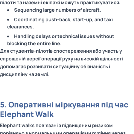
пілоти та наземні екіпажі можуть практикуватися:
Sequencing large numbers of aircraft.
Coordinating push‑back, start‑up, and taxi
clearances.
Handling delays or technical issues without
blocking the entire line.
Для студентів-пілотів спостереження або участь у
спрощеній версії операції руху на високій щільності
допомагає розвивати ситуаційну обізнаність і
дисципліну на землі.
5. Оперативні міркування під час
Elephant Walk
Elephant walks пов’язані з підвищеним ризиком
порівняно з нормальними операціями руління через