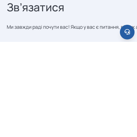
Зв’язатися
установ. Масштабування від пілотної
програми з п'ятьма школами до
розгортання по всій юрисдикції зі
Ми завжди раді почути вас! Якщо у вас є питання, відгу
сотнями не вимагає змін
інфраструктури з вашого боку. Кожна
Категорія повідомлення
нова установа підключається
індивідуально, як правило, менш ніж за
одну годину.
Ваше ім’я
Електронна пошта
Організація (необов’язково)