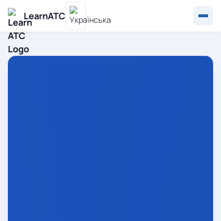
LearnATC