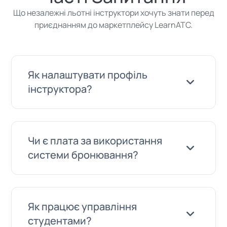
Що незалежні льотні інструктори хочуть знати перед
приєднанням до маркетплейсу LearnATC.
Як налаштувати профіль
інструктора?
Створіть обліковий запис LearnATC та
Чи є плата за використання
перейдіть до розділу маркетплейсу
системи бронювання?
інструкторів. Заповніть опис,
сертифікації, послуги, ціни, мови та зони
роботи. Завантажте зображення галереї
Система бронювання включена до
Як працює управління
та банер, потім встановіть домашній
вашого профілю - без плати за
студентами?
аеродром через код ICAO.