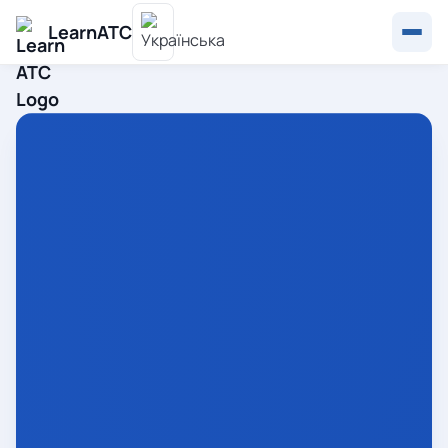
LearnATC