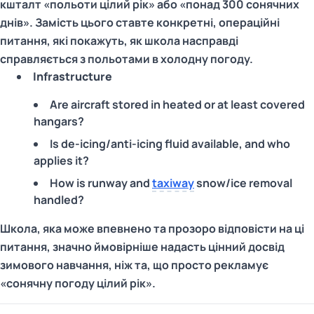
кшталт «польоти цілий рік» або «понад 300 сонячних
днів». Замість цього ставте конкретні, операційні
питання, які покажуть, як школа насправді
справляється з польотами в холодну погоду.
Infrastructure
Are aircraft stored in heated or at least covered
hangars?
Is de-icing/anti-icing fluid available, and who
applies it?
How is runway and
taxiway
snow/ice removal
handled?
Школа, яка може впевнено та прозоро відповісти на ці
питання, значно ймовірніше надасть цінний досвід
зимового навчання, ніж та, що просто рекламує
«сонячну погоду цілий рік».