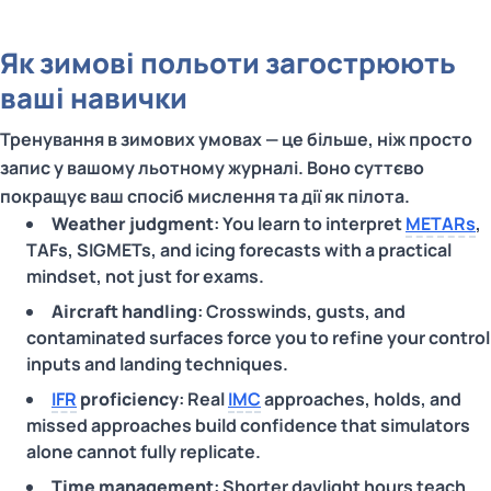
Як зимові польоти загострюють
ваші навички
Тренування в зимових умовах — це більше, ніж просто
запис у вашому льотному журналі. Воно суттєво
покращує ваш спосіб мислення та дії як пілота.
Weather judgment
: You learn to interpret
METARs
,
TAFs, SIGMETs, and icing forecasts with a practical
mindset, not just for exams.
Aircraft handling
: Crosswinds, gusts, and
contaminated surfaces force you to refine your control
inputs and landing techniques.
IFR
proficiency
: Real
IMC
approaches, holds, and
missed approaches build confidence that simulators
alone cannot fully replicate.
Time management
: Shorter daylight hours teach