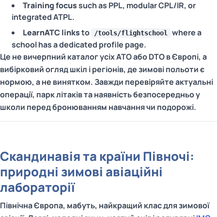
Training focus
such as PPL, modular CPL/IR, or
integrated ATPL.
LearnATC links
to
where a
/tools/flightschool
school has a dedicated profile page.
Це не вичерпний каталог усіх ATO або DTO в Європі, а
вибірковий огляд шкіл і регіонів, де зимові польоти є
нормою, а не винятком. Завжди перевіряйте актуальні
операції, парк літаків та наявність безпосередньо у
школи перед бронюванням навчання чи подорожі.
Скандинавія та країни Півночі:
природні зимові авіаційні
лабораторії
Північна Європа, мабуть, найкращий клас для зимової