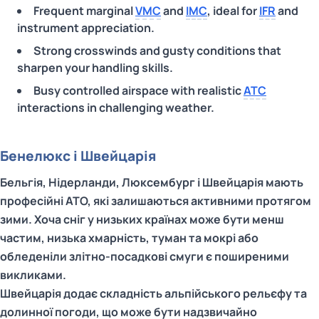
Frequent marginal
VMC
and
IMC
, ideal for
IFR
and
instrument appreciation.
Strong crosswinds and gusty conditions that
sharpen your handling skills.
Busy controlled airspace with realistic
ATC
interactions in challenging weather.
Бенелюкс і Швейцарія
Бельгія, Нідерланди, Люксембург і Швейцарія мають
професійні ATO, які залишаються активними протягом
зими. Хоча сніг у низьких країнах може бути менш
частим, низька хмарність, туман та мокрі або
обледеніли злітно-посадкові смуги є поширеними
викликами.
Швейцарія додає складність альпійського рельєфу та
долинної погоди, що може бути надзвичайно