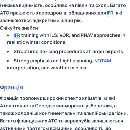
і низька видимість, особливо на півдні та сході. Багато
ATO працюють з аеродромів, обладнаних для
IFR
, які
залишаються відкритими цілий рік.
Очікуйте знайти:
IFR
training with ILS, VOR, and RNAV approaches in
realistic winter conditions.
Structured de-icing procedures at larger airports.
Strong emphasis on flight planning,
NOTAM
interpretation, and weather minima.
Франція
Франція пропонує широкий спектр кліматів: м’які
Атлантичне та Середземноморське узбережжя, а
також холодніші континентальні та альпійські регіони.
Багато французьких ATO та аероклубів залишаються
активними протягом всієї зими, особливо ті, що