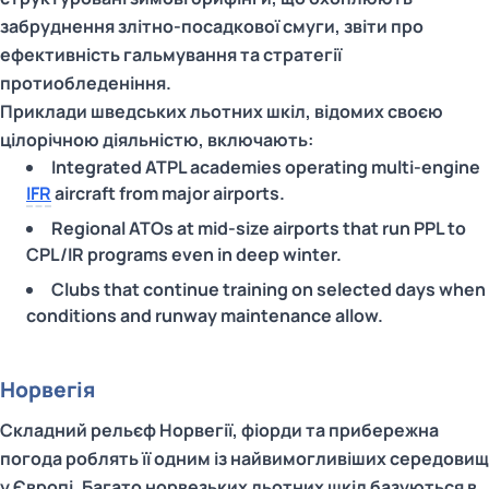
забруднення злітно-посадкової смуги, звіти про
ефективність гальмування та стратегії
протиобледеніння.
Приклади шведських льотних шкіл, відомих своєю
цілорічною діяльністю, включають:
Integrated ATPL academies operating multi-engine
IFR
aircraft from major airports.
Regional ATOs at mid-size airports that run PPL to
CPL/IR programs even in deep winter.
Clubs that continue training on selected days when
conditions and runway maintenance allow.
Норвегія
Складний рельєф Норвегії, фіорди та прибережна
погода роблять її одним із найвимогливіших середовищ
у Європі. Багато норвезьких льотних шкіл базуються в