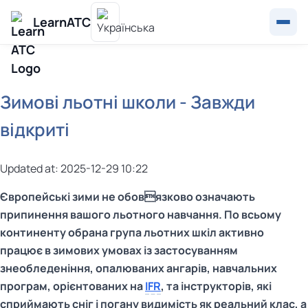
LearnATC
Зимові льотні школи - Завжди
відкриті
Updated at: 2025-12-29 10:22
Європейські зими не обовязково означають
припинення вашого льотного навчання. По всьому
континенту обрана група льотних шкіл активно
працює в зимових умовах із застосуванням
знеобледеніння, опалюваних ангарів, навчальних
програм, орієнтованих на
IFR
, та інструкторів, які
сприймають сніг і погану видимість як реальний клас, а