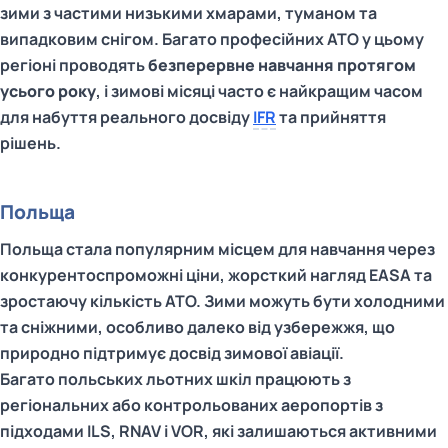
зими з частими низькими хмарами, туманом та
випадковим снігом. Багато професійних ATO у цьому
регіоні проводять
безперервне навчання протягом
усього року
, і зимові місяці часто є найкращим часом
для набуття реального досвіду
IFR
та прийняття
рішень.
Польща
Польща стала популярним місцем для навчання через
конкурентоспроможні ціни, жорсткий нагляд EASA та
зростаючу кількість ATO. Зими можуть бути холодними
та сніжними, особливо далеко від узбережжя, що
природно підтримує досвід зимової авіації.
Багато польських льотних шкіл працюють з
регіональних або контрольованих аеропортів з
підходами ILS, RNAV і VOR, які залишаються активними