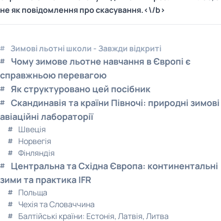
не як повідомлення про скасування.<\/b>
Зимові льотні школи - Завжди відкриті
Чому зимове льотне навчання в Європі є
справжньою перевагою
Як структуровано цей посібник
Скандинавія та країни Півночі: природні зимові
авіаційні лабораторії
Швеція
Норвегія
Фінляндія
Центральна та Східна Європа: континентальні
зими та практика IFR
Польща
Чехія та Словаччина
Балтійські країни: Естонія, Латвія, Литва