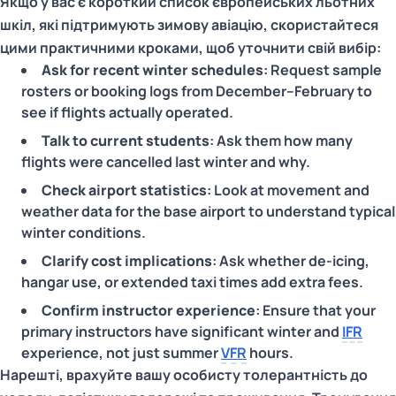
Якщо у вас є короткий список європейських льотних
шкіл, які підтримують зимову авіацію, скористайтеся
цими практичними кроками, щоб уточнити свій вибір:
Ask for recent winter schedules
: Request sample
rosters or booking logs from December–February to
see if flights actually operated.
Talk to current students
: Ask them how many
flights were cancelled last winter and why.
Check airport statistics
: Look at movement and
weather data for the base airport to understand typical
winter conditions.
Clarify cost implications
: Ask whether de-icing,
hangar use, or extended taxi times add extra fees.
Confirm instructor experience
: Ensure that your
primary instructors have significant winter and
IFR
experience, not just summer
VFR
hours.
Нарешті, врахуйте вашу особисту толерантність до