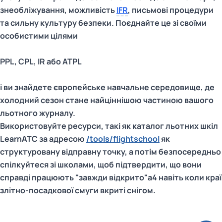
знеобліжування, можливість
IFR
, письмові процедури
та сильну культуру безпеки. Поєднайте це зі своїми
особистими цілями
PPL, CPL, IR або ATPL
і ви знайдете європейське навчальне середовище, де
холодний сезон стане найціннішою частиною вашого
льотного журналу.
Використовуйте ресурси, такі як каталог льотних шкіл
LearnATC за адресою
/tools/flightschool
як
структуровану відправну точку, а потім безпосередньо
спілкуйтеся зі школами, щоб підтвердити, що вони
справді працюють "завжди відкрито"a4 навіть коли краї
злітно-посадкової смуги вкриті снігом.