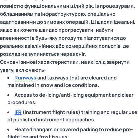
повністю функціональними цілий рік
, із процедурами,
обладнанням та інфраструктурою, спеціально
адаптованими до зимових операцій. Ці школи ідеальні,
якщо ви хочете швидко прогресувати, набути
впевненості в будь-яку погоду та підготуватися до
реальних авіалінійних або комерційних польотів, де
розклад не зупиняється через сніг.
Основні зимові характеристики, на які слід звернути
увагу, включають:
Runways
and taxiways that are cleared and
maintained in snow and ice conditions.
Access to de-icing/anti-icing equipment and clear
procedures.
IFR
(instrument flight rules) training and regular use
of published instrument approaches.
Heated hangars or covered parking to reduce pre-
flight ice and frost issues.