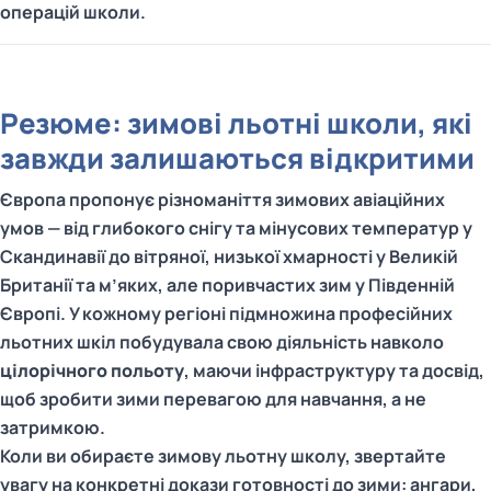
операцій школи.
Резюме: зимові льотні школи, які
завжди залишаються відкритими
Європа пропонує різноманіття зимових авіаційних
умов — від глибокого снігу та мінусових температур у
Скандинавії до вітряної, низької хмарності у Великій
Британії та м’яких, але поривчастих зим у Південній
Європі. У кожному регіоні підмножина професійних
льотних шкіл побудувала свою діяльність навколо
цілорічного польоту
, маючи інфраструктуру та досвід,
щоб зробити зими перевагою для навчання, а не
затримкою.
Коли ви обираєте зимову льотну школу, звертайте
увагу на конкретні докази готовності до зими: ангари,