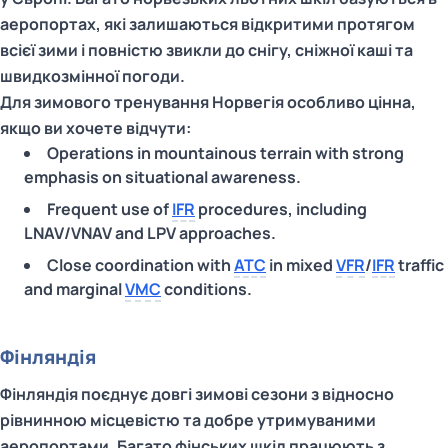
аеропортах, які залишаються відкритими протягом
всієї зими і повністю звикли до снігу, сніжної каші та
швидкозмінної погоди.
Для зимового тренування Норвегія особливо цінна,
якщо ви хочете відчути:
Operations in mountainous terrain with strong
emphasis on situational awareness.
Frequent use of
IFR
procedures, including
LNAV/VNAV and LPV approaches.
Close coordination with
ATC
in mixed
VFR
/
IFR
traffic
and marginal
VMC
conditions.
Фінляндія
Фінляндія поєднує довгі зимові сезони з відносно
рівнинною місцевістю та добре утримуваними
аеропортами. Багато фінських шкіл працюють з