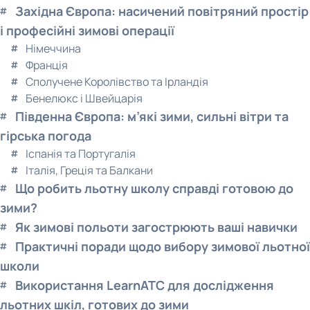
Західна Європа: насичений повітряний простір
і професійні зимові операції
Німеччина
Франція
Сполучене Королівство та Ірландія
Бенелюкс і Швейцарія
Південна Європа: м’які зими, сильні вітри та
гірська погода
Іспанія та Португалія
Італія, Греція та Балкани
Що робить льотну школу справді готовою до
зими?
Як зимові польоти загострюють ваші навички
Практичні поради щодо вибору зимової льотної
школи
Використання LearnATC для дослідження
льотних шкіл, готових до зими