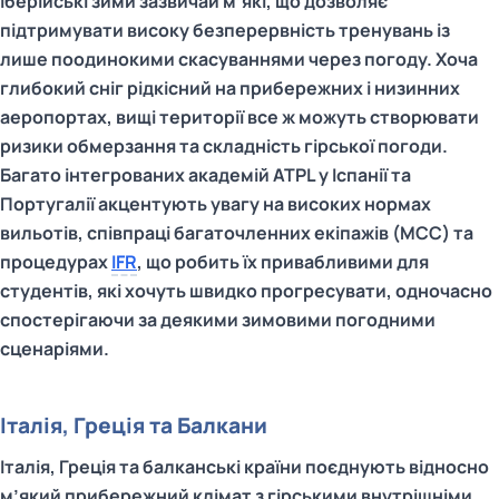
Іберійські зими зазвичай м’які, що дозволяє
підтримувати високу безперервність тренувань із
лише поодинокими скасуваннями через погоду. Хоча
глибокий сніг рідкісний на прибережних і низинних
аеропортах, вищі території все ж можуть створювати
ризики обмерзання та складність гірської погоди.
Багато інтегрованих академій ATPL у Іспанії та
Португалії акцентують увагу на високих нормах
вильотів, співпраці багаточленних екіпажів (MCC) та
процедурах
IFR
, що робить їх привабливими для
студентів, які хочуть швидко прогресувати, одночасно
спостерігаючи за деякими зимовими погодними
сценаріями.
Італія, Греція та Балкани
Італія, Греція та балканські країни поєднують відносно
м’який прибережний клімат з гірськими внутрішніми