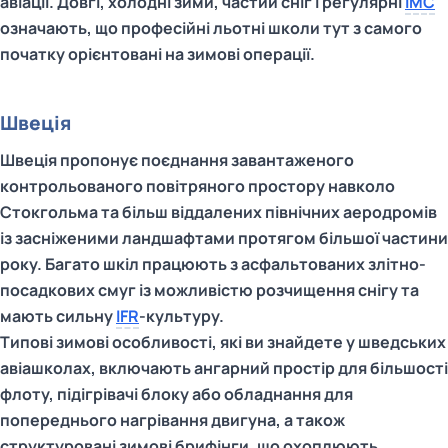
авіації. Довгі, холодні зими, частий сніг і регулярні
IMC
означають, що професійні льотні школи тут з самого
початку орієнтовані на зимові операції.
Швеція
Швеція пропонує поєднання завантаженого
контрольованого повітряного простору навколо
Стокгольма та більш віддалених північних аеродромів
із засніженими ландшафтами протягом більшої частини
року. Багато шкіл працюють з асфальтованих злітно-
посадкових смуг із можливістю розчищення снігу та
мають сильну
IFR
-культуру.
Типові зимові особливості, які ви знайдете у шведських
авіашколах, включають ангарний простір для більшості
флоту, підігрівачі блоку або обладнання для
попереднього нагрівання двигуна, а також
структуровані зимові брифінги, що охоплюють