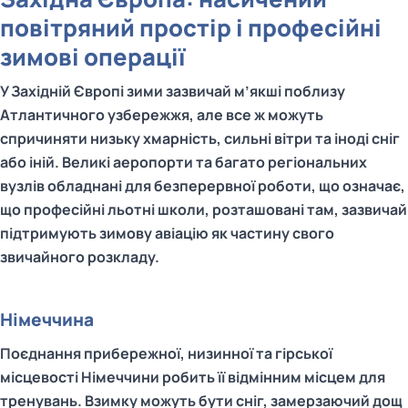
повітряний простір і професійні
зимові операції
У Західній Європі зими зазвичай м’якші поблизу
Атлантичного узбережжя, але все ж можуть
спричиняти низьку хмарність, сильні вітри та іноді сніг
або іній. Великі аеропорти та багато регіональних
вузлів обладнані для безперервної роботи, що означає,
що професійні льотні школи, розташовані там, зазвичай
підтримують зимову авіацію як частину свого
звичайного розкладу.
Німеччина
Поєднання прибережної, низинної та гірської
місцевості Німеччини робить її відмінним місцем для
тренувань. Взимку можуть бути сніг, замерзаючий дощ