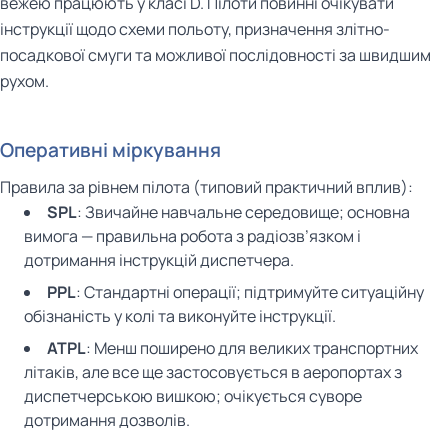
вежею працюють у класі D. Пілоти повинні очікувати
інструкції щодо схеми польоту, призначення злітно-
посадкової смуги та можливої послідовності за швидшим
рухом.
Оперативні міркування
Правила за рівнем пілота (типовий практичний вплив):
SPL
: Звичайне навчальне середовище; основна
вимога — правильна робота з радіозв’язком і
дотримання інструкцій диспетчера.
PPL
: Стандартні операції; підтримуйте ситуаційну
обізнаність у колі та виконуйте інструкції.
ATPL
: Менш поширено для великих транспортних
літаків, але все ще застосовується в аеропортах з
диспетчерською вишкою; очікується суворе
дотримання дозволів.