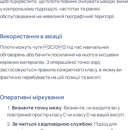
щоб підкреслити, що пілоти повинні очікувати швидкі зміни
у контрольному підрозділі, частотах та рівнях
обслуговування на невеликій географічній території.
Використання в авіації
Пілоти можуть чути 2C/D2 під час навчальних
обговорень або бачити посилання на нього в місцевих
керівних матеріалах. З операційної точки зору
застосовуються правила конкретного класу, в якому ви
фактично перебуваєте на цій позиції та висоті.
Оперативні міркування
Визначте точну межу
: Визначте, чи входите ви у
повітряний простір класу C чи класу D на вашій висоті.
Зв’яжіться з відповідною службою
: Підхід для