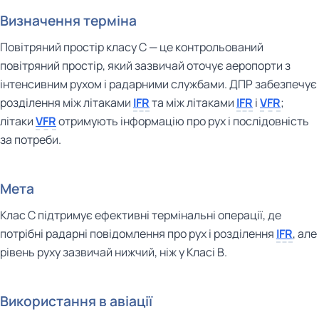
Визначення терміна
Повітряний простір класу C — це контрольований
повітряний простір, який зазвичай оточує аеропорти з
інтенсивним рухом і радарними службами. ДПР забезпечує
розділення між літаками
IFR
та між літаками
IFR
і
VFR
;
літаки
VFR
отримують інформацію про рух і послідовність
за потреби.
Мета
Клас C підтримує ефективні термінальні операції, де
потрібні радарні повідомлення про рух і розділення
IFR
, але
рівень руху зазвичай нижчий, ніж у Класі B.
Використання в авіації