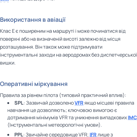
Використання в авіації
Клас E є поширеним на маршруті і може починатися від
поверхні або на визначеній висоті залежно від місця
розташування. Він також може підтримувати
інструментальні заходи на аеродромах без диспетчерської
вишки.
Оперативні міркування
Правила за рівнем пілота (типовий практичний вплив):
SPL
: Зазвичай дозволено
VFR
якщо місцеві правила
навчання це дозволяють; ключовою вимогою є
дотримання мінімумів VFR та уникнення випадкових
IMC
(Інструментальні метеорологічні умови).
PPL
: Звичайне середовище VFR;
IFR
лише з