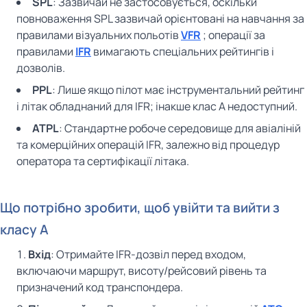
SPL
: Зазвичай не застосовується, оскільки
повноваження SPL зазвичай орієнтовані на навчання за
правилами візуальних польотів
VFR
; операції за
правилами
IFR
вимагають спеціальних рейтингів і
дозволів.
PPL
: Лише якщо пілот має інструментальний рейтинг
і літак обладнаний для IFR; інакше клас A недоступний.
ATPL
: Стандартне робоче середовище для авіаліній
та комерційних операцій IFR, залежно від процедур
оператора та сертифікації літака.
Що потрібно зробити, щоб увійти та вийти з
класу A
Вхід
: Отримайте IFR-дозвіл перед входом,
включаючи маршрут, висоту/рейсовий рівень та
призначений код транспондера.