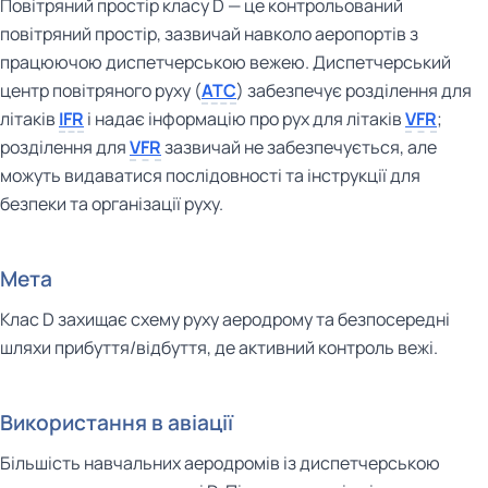
Повітряний простір класу D — це контрольований
повітряний простір, зазвичай навколо аеропортів з
працюючою диспетчерською вежею. Диспетчерський
центр повітряного руху (
ATC
) забезпечує розділення для
літаків
IFR
і надає інформацію про рух для літаків
VFR
;
розділення для
VFR
зазвичай не забезпечується, але
можуть видаватися послідовності та інструкції для
безпеки та організації руху.
Мета
Клас D захищає схему руху аеродрому та безпосередні
шляхи прибуття/відбуття, де активний контроль вежі.
Використання в авіації
Більшість навчальних аеродромів із диспетчерською