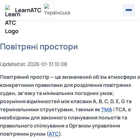
LearnATC
Повітряні простори
Updated at: 2026-01-31 10:08
Повітряний простір — це визначений об’єм атмосфери з
конкретними правилами для розділення повітряних
суден, зв’язку та мінімальних погодних умов;
розуміння відмінностей між класами A, B, C, D, E, G та
термінальними структурами, такими як
TMA
і TCA, є
необхідним для законного планування польотів та
правильного спілкування з Органом управління
повітряним рухом (
ATC
).