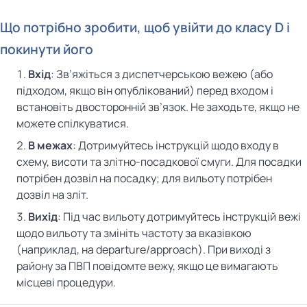
Що потрібно зробити, щоб увійти до класу D і
покинути його
Вхід
: Зв’яжіться з диспетчерською вежею (або
підходом, якщо він опублікований) перед входом і
встановіть двосторонній зв’язок. Не заходьте, якщо не
можете спілкуватися.
В межах
: Дотримуйтесь інструкцій щодо входу в
схему, висоти та злітно-посадкової смуги. Для посадки
потрібен дозвіл на посадку; для вильоту потрібен
дозвіл на зліт.
Вихід
: Під час вильоту дотримуйтесь інструкцій вежі
щодо вильоту та змініть частоту за вказівкою
(наприклад, на departure/approach). При виході з
району за ПВП повідомте вежу, якщо це вимагають
місцеві процедури.