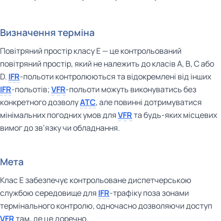
Визначення терміна
Повітряний простір класу E — це контрольований
повітряний простір, який не належить до класів A, B, C або
D.
IFR
-польоти контролюються та відокремлені від інших
IFR
-польотів;
VFR
-польоти можуть виконуватись без
конкретного дозволу
ATC
, але повинні дотримуватися
мінімальних погодних умов для
VFR
та будь-яких місцевих
вимог до зв’язку чи обладнання.
Мета
Клас E забезпечує контрольоване диспетчерською
службою середовище для
IFR
-трафіку поза зонами
термінального контролю, одночасно дозволяючи доступ
VFR
там, де це доречно.