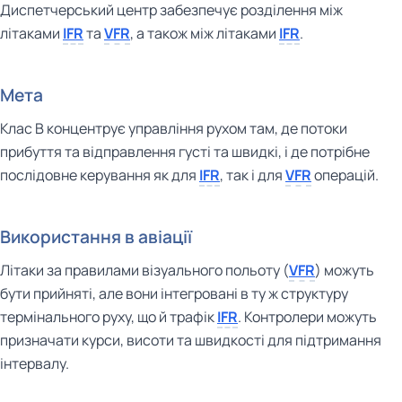
Диспетчерський центр забезпечує розділення між
літаками
IFR
та
VFR
, а також між літаками
IFR
.
Мета
Клас B концентрує управління рухом там, де потоки
прибуття та відправлення густі та швидкі, і де потрібне
послідовне керування як для
IFR
, так і для
VFR
операцій.
Використання в авіації
Літаки за правилами візуального польоту (
VFR
) можуть
бути прийняті, але вони інтегровані в ту ж структуру
термінального руху, що й трафік
IFR
. Контролери можуть
призначати курси, висоти та швидкості для підтримання
інтервалу.