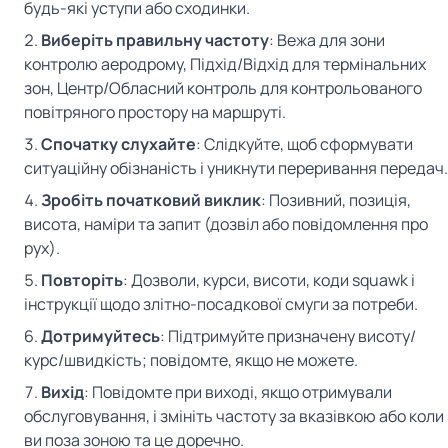
будь-які уступи або сходинки.
Виберіть правильну частоту
: Вежа для зони
контролю аеродрому, Підхід/Відхід для термінальних
зон, Центр/Обласний контроль для контрольованого
повітряного простору на маршруті.
Спочатку слухайте
: Слідкуйте, щоб сформувати
ситуаційну обізнаність і уникнути переривання передач.
Зробіть початковий виклик
: Позивний, позиція,
висота, наміри та запит (дозвіл або повідомлення про
рух).
Повторіть
: Дозволи, курси, висоти, коди squawk і
інструкції щодо злітно-посадкової смуги за потреби.
Дотримуйтесь
: Підтримуйте призначену висоту/
курс/швидкість; повідомте, якщо не можете.
Вихід
: Повідомте при виході, якщо отримували
обслуговування, і змініть частоту за вказівкою або коли
ви поза зоною та це доречно.