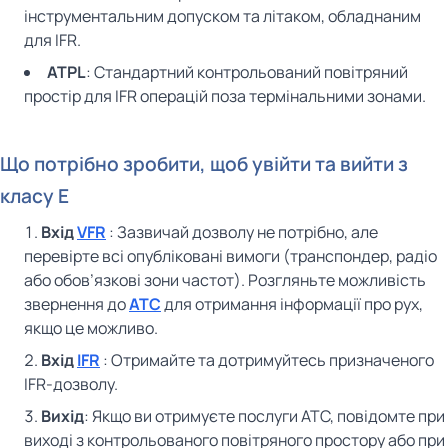
інструментальним допуском та літаком, обладнаним
для IFR.
ATPL
: Стандартний контрольований повітряний
простір для IFR операцій поза термінальними зонами.
Що потрібно зробити, щоб увійти та вийти з
класу E
Вхід
VFR
: Зазвичай дозволу не потрібно, але
перевірте всі опубліковані вимоги (транспондер, радіо
або обов’язкові зони частот). Розгляньте можливість
звернення до
ATC
для отримання інформації про рух,
якщо це можливо.
Вхід
IFR
: Отримайте та дотримуйтесь призначеного
IFR-дозволу.
Вихід
: Якщо ви отримуєте послуги ATC, повідомте при
виході з контрольованого повітряного простору або при