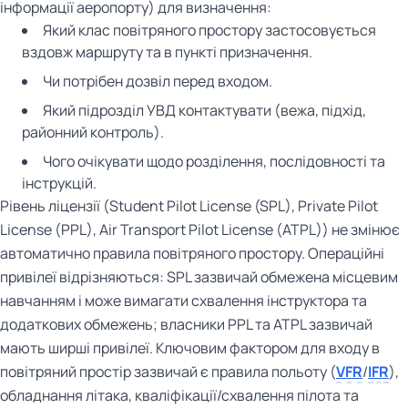
інформації аеропорту) для визначення:
Який клас повітряного простору застосовується
вздовж маршруту та в пункті призначення.
Чи потрібен дозвіл перед входом.
Який підрозділ УВД контактувати (вежа, підхід,
районний контроль).
Чого очікувати щодо розділення, послідовності та
інструкцій.
Рівень ліцензії (Student Pilot License (SPL), Private Pilot
License (PPL), Air Transport Pilot License (ATPL)) не змінює
автоматично правила повітряного простору. Операційні
привілеї відрізняються: SPL зазвичай обмежена місцевим
навчанням і може вимагати схвалення інструктора та
додаткових обмежень; власники PPL та ATPL зазвичай
мають ширші привілеї. Ключовим фактором для входу в
повітряний простір зазвичай є правила польоту (
VFR
/
IFR
),
обладнання літака, кваліфікації/схвалення пілота та