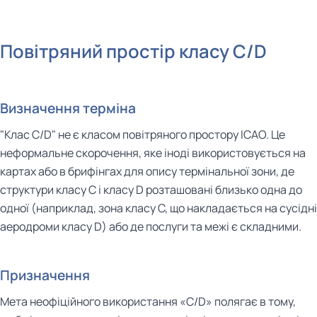
Повітряний простір класу C/D
Визначення терміна
"Клас C/D" не є класом повітряного простору ICAO. Це
неформальне скорочення, яке іноді використовується на
картах або в брифінгах для опису термінальної зони, де
структури класу C і класу D розташовані близько одна до
одної (наприклад, зона класу C, що накладається на сусідні
аеродроми класу D) або де послуги та межі є складними.
Призначення
Мета неофіційного використання «C/D» полягає в тому,