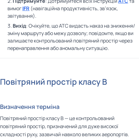
Підтримуйте
: Дотримуйтеся всіх інструкцій
ATC
та
вимог
IFR
(навігаційна продуктивність, зв’язок,
звітування).
Вихід
: Очікуйте, що ATC видасть наказ на зниження/
зміну маршруту або межу дозволу; повідомте, якщо ви
залишаєте контрольований повітряний простір через
перенаправлення або аномальну ситуацію.
Повітряний простір класу B
Визначення терміна
Повітряний простір класу B — це контрольований
повітряний простір, призначений для дуже високої
складності руху, зазвичай навколо великих аеропортів.