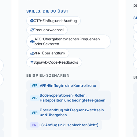
p
SKILLS, DIE DU ÜBST
S
CTR-Einflug und -Ausflug
Frequenzwechsel
ATC-Übergaben zwischen Frequenzen
oder Sektoren
VFR-Überlandfunk
Squawk-Code-Readbacks
BEISPIEL-SZENARIEN
B
VFR-Einflug in eine Kontrollzone
VFR
Bodenoperationen: Rollen,
VFR
Halteposition und bedingte Freigaben
Überlandflug mit Frequenzwechseln
VFR
und Übergaben
ILS-Anflug (inkl. schlechter Sicht)
IFR