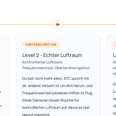
FORTGESCHRITTEN
Level 2 - Echter Luftraum
L
Kontrollierter Luftraum,
N
Frequenzwechsel, Überlandnavigation
s
e
Du bist nicht mehr allein. ATC spricht mit
D
dir, anderer Verkehr ist um dich herum, und
n.
L
Frequenzwechsel passieren mitten im Flug.
s
Diese Szenarien bauen Routine für
n
ü
kontrollierten Luftraum auf, bevor es real
A
darauf ankommt.