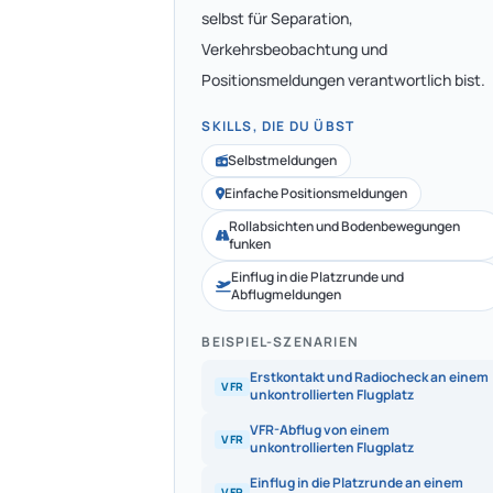
selbst für Separation,
Verkehrsbeobachtung und
Positionsmeldungen verantwortlich bist.
SKILLS, DIE DU ÜBST
Selbstmeldungen
Einfache Positionsmeldungen
Rollabsichten und Bodenbewegungen
funken
Einflug in die Platzrunde und
Abflugmeldungen
BEISPIEL-SZENARIEN
Erstkontakt und Radiocheck an einem
VFR
unkontrollierten Flugplatz
VFR-Abflug von einem
VFR
unkontrollierten Flugplatz
Einflug in die Platzrunde an einem
VFR