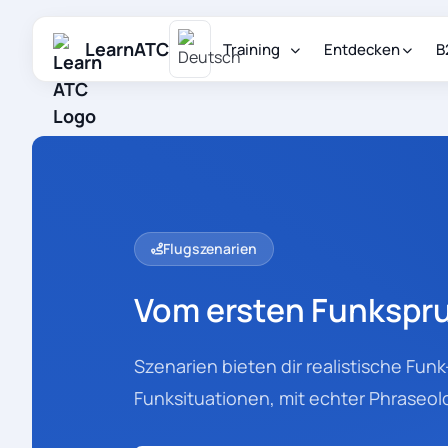
LearnATC
Training
Entdecken
B
Flugszenarien
Vom ersten Funkspru
Szenarien bieten dir realistische Fu
Funksituationen, mit echter Phraseol