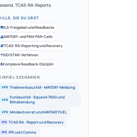
assend, TCAS-RA-Reports.
KILLS, DIE DU ÜBST
ILS-Freigaben und Readbacks
MAYDAY- und PAN-PAN-Calls
TCAS-RA-Reporting und Recovery
SID/STAR-Verfahren
Komplexe Readback-Disziplin
EISPIEL-SZENARIEN
Triebwerksausfall - MAYDAY-Meldung
VFR
Funkausfall - Squawk 7600 und
VFR
Blindsendung
Mindestvorrat und MAYDAY FUEL
VFR
TCAS RA - Report und Recovery
IFR
IFR Lost Comms
IFR