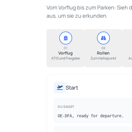
Vom Vorflug bis zum Parken: Sieh 
aus, um sie zu erkunden.
01
02
Vorflug
Rollen
ATIS und Freigabe
Zum Haltepunkt
Au
Start
DU SAGST
OE-DFA, ready for departure.