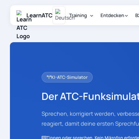
LearnATC
Training
Entdecken
B
KI-ATC-Simulator
Der ATC-Funksimulator
Sprechen, korrigiert werden, verbesse
reagiert, damit deine ersten Sprechf
Tippen oder sprechen. Kein Mikrofon erforde