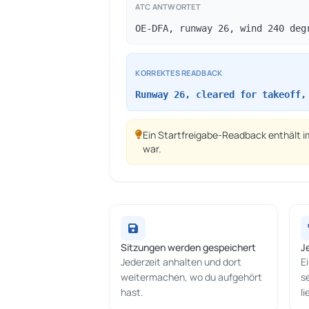
ATC ANTWORTET
OE-DFA, runway 26, wind 240 deg
KORREKTES READBACK
Runway 26, cleared for takeoff,
Ein Startfreigabe-Readback enthält i
war.
Sitzungen werden gespeichert
J
Jederzeit anhalten und dort
E
weitermachen, wo du aufgehört
s
hast.
li