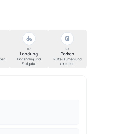
07
08
Landung
Parken
gen
Endanflug und
Piste räumen und
Freigabe
einrollen