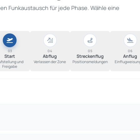
den Funkaustausch für jede Phase. Wähle eine
03
04
05
06
Start
Abflug
Streckenflug
Anflug
fstellung und
Verlassen der Zone
Positionsmeldungen
Einflugweisun
Freigabe